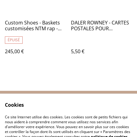
Custom Shoes - Baskets
DALER ROWNEY - CARTES
customisées NTM rap -
POSTALES POUR
Converse 40 - TR032
AQUARELLE - CA120000
ÉPUISÉ
245,00 €
5,50 €
Cookies
Contactez-nous
Conditions
Politique de
Politique de cookies
Ce site Internet utilise des cookies. Les cookies sont de petits fichiers qui
confidentialité
nous aident à comprendre comment vous utilisez nos services afin
d'améliorer votre expérience. Vous pouvez en savoir plus sur ces cookies
et contrôler la façon dont ils sont utilisés en cliquant sur « Paramètres des
cookies ». Vous pouvez également consulter notre
politique de cookies
.