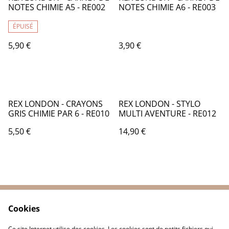
NOTES CHIMIE A5 - RE002
NOTES CHIMIE A6 - RE003
ÉPUISÉ
5,90 €
3,90 €
REX LONDON - CRAYONS
REX LONDON - STYLO
GRIS CHIMIE PAR 6 - RE010
MULTI AVENTURE - RE012
5,50 €
14,90 €
Cookies
Contactez-nous
Conditions
Politique de
Politique de cookies
Ce site Internet utilise des cookies. Les cookies sont de petits fichiers qui