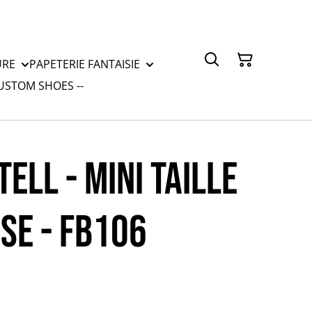
URE
PAPETERIE FANTAISIE
CUSTOM SHOES --
ELL - MINI TAILLE
SE - FB106