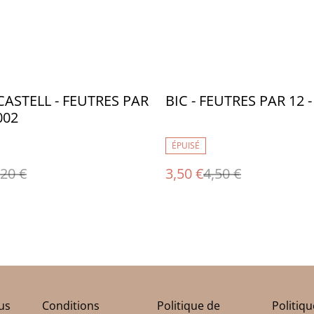
%
CASTELL - FEUTRES PAR
BIC - FEUTRES PAR 12 
002
ÉPUISÉ
,20 €
3,50 €
4,50 €
us
Conditions
Politique de
Politiq