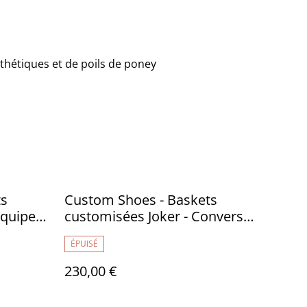
nthétiques et de poils de poney
ts
Custom Shoes - Baskets
équipe
customisées Joker - Converse
e 37 -
41 - TR034
ÉPUISÉ
230,00 €