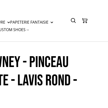
URE
PAPETERIE FANTAISIE
CUSTOM SHOES --
NEY - PINCEAU
E - LAVIS ROND -