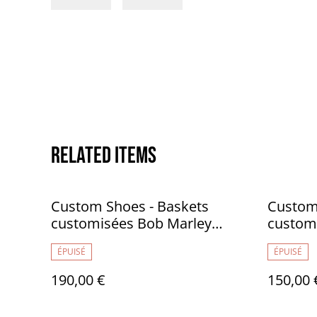
Related items
Custom Shoes - Baskets
Custom
customisées Bob Marley
custom
reggae - sans marque 42 -
curiosi
ÉPUISÉ
ÉPUISÉ
TR031
TR026
190,00 €
150,00 