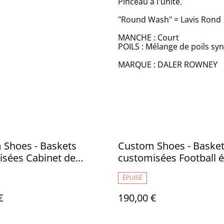
Pinceau à l'unité.
"Round Wash" = Lavis Rond
MANCHE : Court
POILS : Mélange de poils sy
MARQUE : DALER ROWNEY
 Shoes - Baskets
Custom Shoes - Baske
isées Cabinet de
customisées Football 
tés - sans marque 41 -
de France - sans marqu
ÉPUISÉ
TR033
€
190,00 €