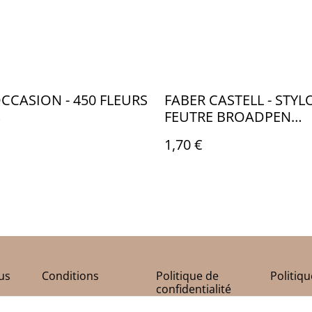
OCCASION - 450 FLEURS
FABER CASTELL - STYL
FEUTRE BROADPEN
DOCUMENT 0,8MM PA
1,70 €
ABRICOT - FB021422
us
Conditions
Politique de
Politiq
confidentialité