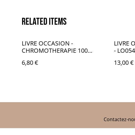
Related items
LIVRE OCCASION -
LIVRE 
CHROMOTHERAPIE 100
- LO054
COLORIAGES ENERGIE -
6,80 €
13,00 €
LO005
Contactez-no