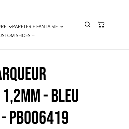
URE
PAPETERIE FANTAISIE
CUSTOM SHOES --
ARQUEUR
 1,2mm - BLEU
 - PB006419