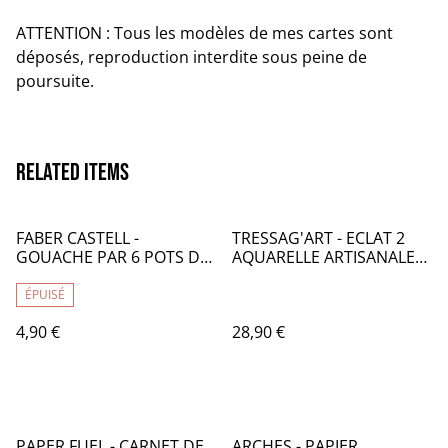
ATTENTION : Tous les modèles de mes cartes sont
déposés, reproduction interdite sous peine de
poursuite.
Related items
FABER CASTELL -
TRESSAG'ART - ECLAT 2
GOUACHE PAR 6 POTS DE
AQUARELLE ARTISANALE
20ML - FB039
COFFRET PAR 4 - TR004004
ÉPUISÉ
4,90 €
28,90 €
PAPER FUEL - CARNET DE
ARCHES - PAPIER