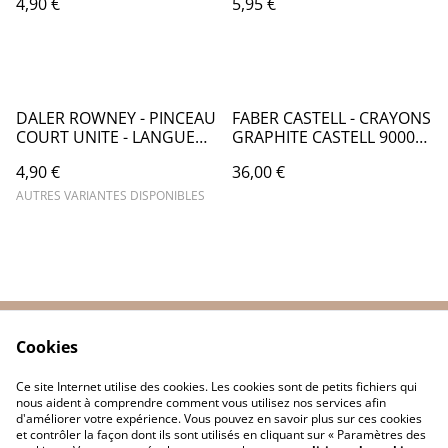
4,90 €
5,95 €
DALER ROWNEY - PINCEAU
FABER CASTELL - CRAYONS
COURT UNITE - LANGUE
GRAPHITE CASTELL 9000
DE CHAT - CA084
ET PITT MATT PAR 20 -
4,90 €
36,00 €
FB066
AUTRES VARIANTES DISPONIBLES
Cookies
Contactez-nous
Conditions
Politique de
Politique de cookies
Ce site Internet utilise des cookies. Les cookies sont de petits fichiers qui
confidentialité
nous aident à comprendre comment vous utilisez nos services afin
d'améliorer votre expérience. Vous pouvez en savoir plus sur ces cookies
et contrôler la façon dont ils sont utilisés en cliquant sur « Paramètres des