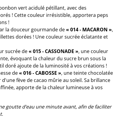
 bonbon vert acidulé pétillant, avec des
orés ! Cette couleur irrésistible, apportera peps
ons !
par la douceur gourmande de
« 014 - MACARON »
,
illettes dorées ! Une couleur sucrée éclatante et
ur sucrée de
« 015 - CASSONADE »
, une couleur
ante, évoquant la chaleur du sucre brun sous la
til doré ajoute de la luminosité à vos créations !
hesse de
« 016 - CABOSSE »
, une teinte chocolatée
 d'une fève de cacao mûrie au soleil. Sa brillance
ffinée, apporte de la chaleur lumineuse à vos
e goutte d’eau une minute avant, afin de faciliter
t.