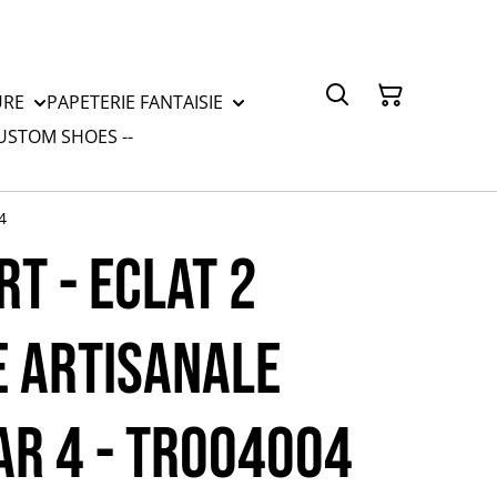
URE
PAPETERIE FANTAISIE
CUSTOM SHOES --
4
T - ECLAT 2
 ARTISANALE
AR 4 - TR004004