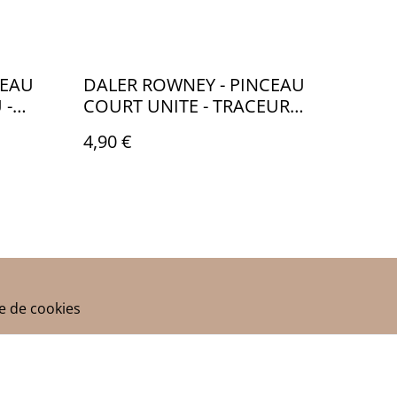
CEAU
DALER ROWNEY - PINCEAU
 -
COURT UNITE - TRACEUR
COURT n°10/0 - CA074
4,90 €
ue de cookies