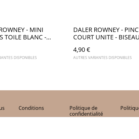
ROWNEY - MINI
DALER ROWNEY - PIN
S TOILE BLANC -
COURT UNITE - BISEAU
CA077
4,90 €
IANTES DISPONIBLES
AUTRES VARIANTES DISPONIBLES
us
Conditions
Politique de
Politiq
confidentialité