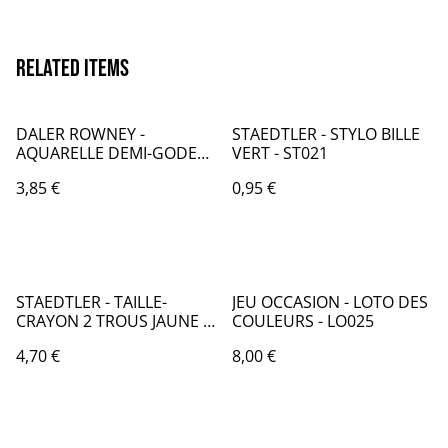
Related items
DALER ROWNEY -
STAEDTLER - STYLO BILLE
AQUARELLE DEMI-GODETS
VERT - ST021
par 2 - JAUNE 643 & 619 -
3,85 €
0,95 €
CA002643
STAEDTLER - TAILLE-
JEU OCCASION - LOTO DES
CRAYON 2 TROUS JAUNE -
COULEURS - LO025
ST023001
4,70 €
8,00 €