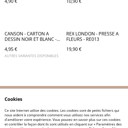
4,90 €
10,90 €
CA033
CANSON - CARTON A
REX LONDON - PRESSE A
DESSIN NOIR ET BLANC -
FLEURS - RE013
CA047
4,95 €
19,90 €
AUTRES VARIANTES DISPONIBLES
Cookies
Contactez-nous
Conditions
Politique de
Politique de cookies
Ce site Internet utilise des cookies. Les cookies sont de petits fichiers qui
confidentialité
nous aident à comprendre comment vous utilisez nos services afin
d'améliorer votre expérience. Vous pouvez en savoir plus sur ces cookies
et contrôler la façon dont ils sont utilisés en cliquant sur « Paramètres des