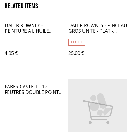
Related items
DALER ROWNEY -
DALER ROWNEY - PINCEAU
PEINTURE A L'HUILE
GROS UNITE - PLAT -
GEORGIAN 38mL - VERT
CA109
EMERAUDE IMIT 338 -
ÉPUISÉ
CA133338
4,95 €
25,00 €
FABER CASTELL - 12
FEUTRES DOUBLE POINTE
GOLDFABER AQUA - FB101