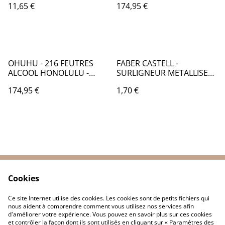
11,65 €
174,95 €
PINCEAU ET FINE - OH004
OHUHU - 216 FEUTRES
FABER CASTELL -
ALCOOL HONOLULU -
SURLIGNEUR METALLISE
DOUBLE POINTE :
OR DORE - FB053003
174,95 €
1,70 €
PINCEAU ET BISEAU -
OH014
Cookies
Contactez-nous
Conditions
Politique de
Politique de cookies
Ce site Internet utilise des cookies. Les cookies sont de petits fichiers qui
confidentialité
nous aident à comprendre comment vous utilisez nos services afin
d'améliorer votre expérience. Vous pouvez en savoir plus sur ces cookies
et contrôler la façon dont ils sont utilisés en cliquant sur « Paramètres des