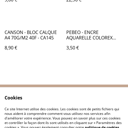
CANSON - BLOC CALQUE
PEBEO - ENCRE
A4 70G/M2 40F - CA145
AQUARELLE COLOREX
20mL NOIR D'IVOIRE -
8,90 €
3,50 €
PB034053
Cookies
Contactez-nous
Conditions
Politique de
Politique de cookies
Ce site Internet utilise des cookies. Les cookies sont de petits fichiers qui
confidentialité
nous aident à comprendre comment vous utilisez nos services afin
d'améliorer votre expérience. Vous pouvez en savoir plus sur ces cookies
et contrôler la façon dont ils sont utilisés en cliquant sur « Paramètres des
cookies ». Vous pouvez également consulter notre
politique de cookies
.