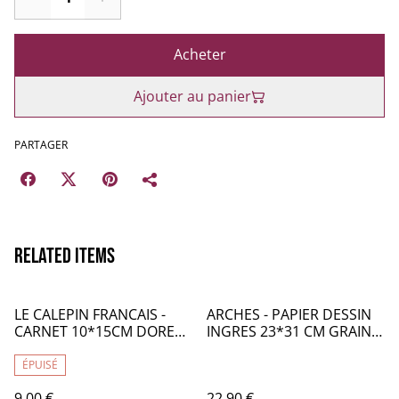
Acheter
Ajouter au panier
PARTAGER
Related items
LE CALEPIN FRANCAIS -
ARCHES - PAPIER DESSIN
CARNET 10*15CM DORE
INGRES 23*31 CM GRAIN
OR MOTIFS A POINTS -
VERGE 105 G/M2 20F -
CF005
CA144
ÉPUISÉ
9,00 €
22,90 €