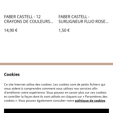
FABER CASTELL - 12
FABER CASTELL -
CRAYONS DE COULEURS
SURLIGNEUR FLUO ROSE -
GIRLY BOITE METAL -
FB054002
14,90 €
1,50 €
FB062
Cookies
Contactez-nous
Conditions
Politique de
Politique de cookies
Ce site Internet utilise des cookies. Les cookies sont de petits fichiers qui
confidentialité
nous aident à comprendre comment vous utilisez nos services afin
d'améliorer votre expérience. Vous pouvez en savoir plus sur ces cookies
et contrôler la façon dont ils sont utilisés en cliquant sur « Paramètres des
cookies ». Vous pouvez également consulter notre
politique de cookies
.