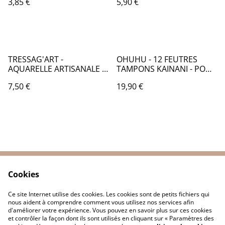
3,85 €
5,90 €
CA002353
TRESSAG'ART -
OHUHU - 12 FEUTRES
AQUARELLE ARTISANALE -
TAMPONS KAINANI - POUR
006 VENUS - GLAM -
ENFANTS DANS POCHETTE
7,50 €
19,90 €
TR000006
- OH021
Cookies
Contactez-nous
Conditions
Politique de
Politique de cookies
Ce site Internet utilise des cookies. Les cookies sont de petits fichiers qui
confidentialité
nous aident à comprendre comment vous utilisez nos services afin
d'améliorer votre expérience. Vous pouvez en savoir plus sur ces cookies
et contrôler la façon dont ils sont utilisés en cliquant sur « Paramètres des