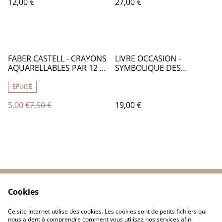
12,00 €
27,00 €
%
FABER CASTELL - CRAYONS
LIVRE OCCASION -
AQUARELLABLES PAR 12 -
SYMBOLIQUE DES
CR001
COULEURS ART DESIGN
ARCHITECTURE - LO074
ÉPUISÉ
5,00 €
7,50 €
19,00 €
Cookies
Contactez-nous
Conditions
Politique de
Politique de cookies
Ce site Internet utilise des cookies. Les cookies sont de petits fichiers qui
confidentialité
nous aident à comprendre comment vous utilisez nos services afin