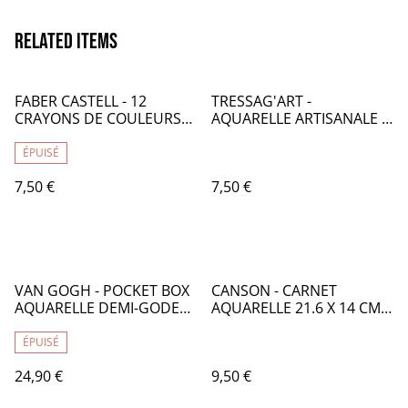
Related items
FABER CASTELL - 12
TRESSAG'ART -
CRAYONS DE COULEURS
AQUARELLE ARTISANALE -
BLACK EDITION - FB008
010 GIVRE - ECLAT -
TR000010
ÉPUISÉ
7,50 €
7,50 €
VAN GOGH - POCKET BOX
CANSON - CARNET
AQUARELLE DEMI-GODETS
AQUARELLE 21.6 X 14 CM
X 12 - AM009000
PORTRAIT - CA054000
ÉPUISÉ
24,90 €
9,50 €