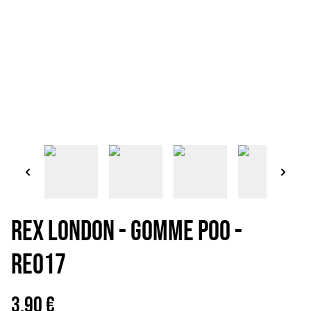
REX LONDON - GOMME POO -
RE017
3,90 €