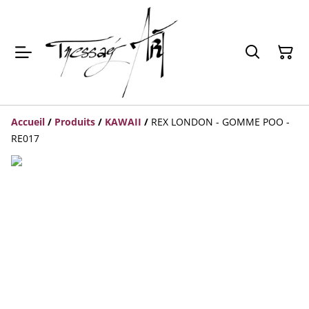
Accueil
/
Produits
/
KAWAII
/
REX LONDON - GOMME POO -
RE017