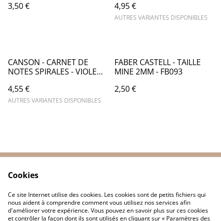
3,50 €
4,95 €
AUTRES VARIANTES DISPONIBLES
CANSON - CARNET DE
FABER CASTELL - TAILLE
NOTES SPIRALES - VIOLET -
MINE 2MM - FB093
PAGES BLANCHES UNIES -
4,55 €
2,50 €
CA052
AUTRES VARIANTES DISPONIBLES
Cookies
Contactez-nous
Conditions
Politique de
Politique de cookies
Ce site Internet utilise des cookies. Les cookies sont de petits fichiers qui
confidentialité
nous aident à comprendre comment vous utilisez nos services afin
d'améliorer votre expérience. Vous pouvez en savoir plus sur ces cookies
et contrôler la façon dont ils sont utilisés en cliquant sur « Paramètres des