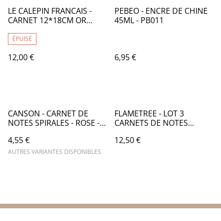
LE CALEPIN FRANCAIS -
PEBEO - ENCRE DE CHINE
CARNET 12*18CM OR
45ML - PB011
DORE MOTIFS A LIGNES -
CF007
ÉPUISÉ
12,00 €
6,95 €
CANSON - CARNET DE
FLAMETREE - LOT 3
NOTES SPIRALES - ROSE -
CARNETS DE NOTES
PAGES BLANCHES UNIES -
VAGUE HOKUSAI
4,55 €
12,50 €
CA050
HIROSHIGE - TB010
AUTRES VARIANTES DISPONIBLES