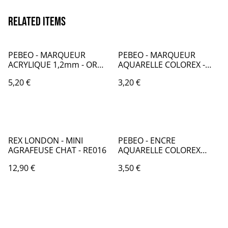
Related items
PEBEO - MARQUEUR
PEBEO - MARQUEUR
ACRYLIQUE 1,2mm - OR
AQUARELLE COLOREX -
PRECIEUX - PB006457
JAUNE FLUORESCENT -
5,20 €
3,20 €
PB010058
REX LONDON - MINI
PEBEO - ENCRE
AGRAFEUSE CHAT - RE016
AQUARELLE COLOREX
20mL SEPIA - PB034048
12,90 €
3,50 €