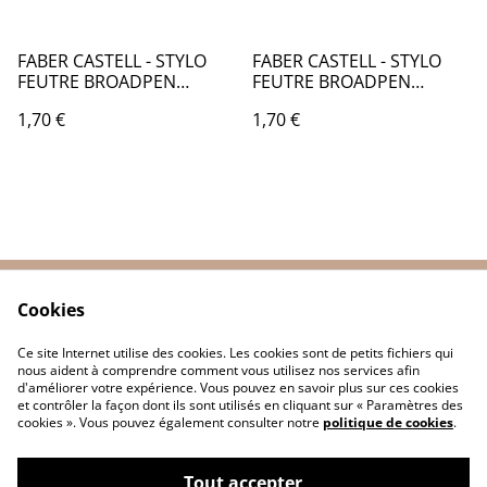
FABER CASTELL - STYLO
FABER CASTELL - STYLO
FEUTRE BROADPEN
FEUTRE BROADPEN
DOCUMENT 0,8MM BLEU -
DOCUMENT 0,8MM
1,70 €
1,70 €
FB021451
MAGENTA - FB021437
Cookies
Contactez-nous
Conditions
Politique de
Politique de cookies
Ce site Internet utilise des cookies. Les cookies sont de petits fichiers qui
confidentialité
nous aident à comprendre comment vous utilisez nos services afin
d'améliorer votre expérience. Vous pouvez en savoir plus sur ces cookies
et contrôler la façon dont ils sont utilisés en cliquant sur « Paramètres des
cookies ». Vous pouvez également consulter notre
politique de cookies
.
Tout accepter