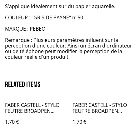
S'applique idéalement sur du papier aquarelle.
COULEUR : "GRIS DE PAYNE" n°50
MARQUE : PEBEO
Remarque : Plusieurs paramètres influent sur la
perception d'une couleur. Ainsi un écran d'ordinateur
ou de téléphone peut modifier la perception de la
couleur réelle d'un produit.
Related items
FABER CASTELL - STYLO
FABER CASTELL - STYLO
FEUTRE BROADPEN
FEUTRE BROADPEN
DOCUMENT 0,8MM NOIR -
DOCUMENT 0,8MM ROSE -
1,70 €
1,70 €
FB021499
FB021428