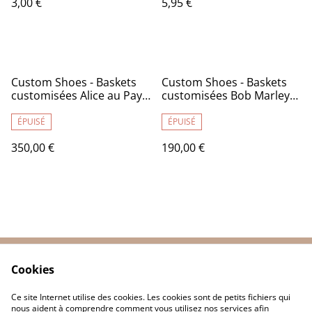
3,00 €
5,95 €
Custom Shoes - Baskets
Custom Shoes - Baskets
customisées Alice au Pays
customisées Bob Marley
des merveilles - Converse
reggae - sans marque 42 -
37 - TR030
TR031
ÉPUISÉ
ÉPUISÉ
350,00 €
190,00 €
Cookies
Contactez-nous
Conditions
Politique de
Politique de cookies
Ce site Internet utilise des cookies. Les cookies sont de petits fichiers qui
confidentialité
nous aident à comprendre comment vous utilisez nos services afin