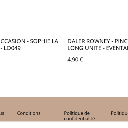
OCCASION - SOPHIE LA
DALER ROWNEY - PIN
 - LO049
LONG UNITE - EVENTAI
SOIE PORC - CA070
4,90 €
us
Conditions
Politique de
Politiq
confidentialité