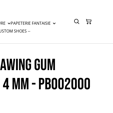
URE
PAPETERIE FANTAISIE
CUSTOM SHOES --
RAWING GUM
 4 mm - PB002000