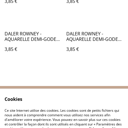
3,85 €
3,85 €
CA002112
CA002122
DALER ROWNEY -
DALER ROWNEY -
AQUARELLE DEMI-GODETS
AQUARELLE DEMI-GODETS
par 2 - GRIS 251 & 065 -
par 2 - VERT 375 & 363 -
3,85 €
3,85 €
CA002251
CA002375
Cookies
Contactez-nous
Conditions
Politique de
Politique de cookies
Ce site Internet utilise des cookies. Les cookies sont de petits fichiers qui
confidentialité
nous aident à comprendre comment vous utilisez nos services afin
d'améliorer votre expérience. Vous pouvez en savoir plus sur ces cookies
et contrôler la façon dont ils sont utilisés en cliquant sur « Paramètres des