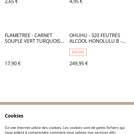
2,65 €
4,95 €
ORANGE DE CADMIUM
IMIT 619 - CA133619
FLAMETREE - CARNET
OHUHU - 320 FEUTRES
SOUPLE VERT TURQUOISE
ALCOOL HONOLULU B -
VENUS BOTICELLI - TB016
DOUBLE POINTE :
PINCEAU ET FINE - OH005
ÉPUISÉ
17,90 €
249,95 €
Cookies
Contactez-nous
Conditions
Politique de
Politique de cookies
Ce site Internet utilise des cookies. Les cookies sont de petits fichiers qui
confidentialité
nous aident à comprendre comment vous utilisez nos services afin