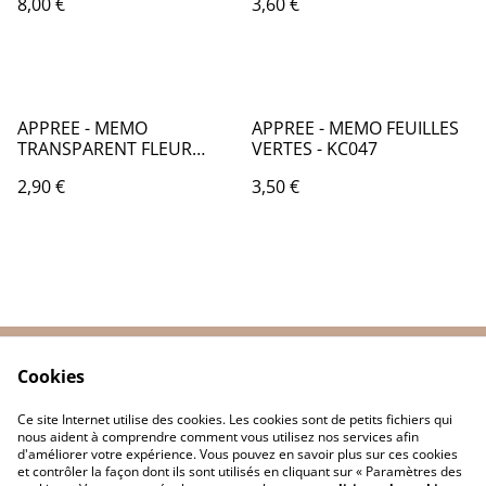
8,00 €
3,60 €
APPREE - MEMO
APPREE - MEMO FEUILLES
TRANSPARENT FLEUR
VERTES - KC047
CERISIER - KC046
2,90 €
3,50 €
Cookies
Contactez-nous
Conditions
Politique de
Politique de cookies
Ce site Internet utilise des cookies. Les cookies sont de petits fichiers qui
confidentialité
nous aident à comprendre comment vous utilisez nos services afin
d'améliorer votre expérience. Vous pouvez en savoir plus sur ces cookies
et contrôler la façon dont ils sont utilisés en cliquant sur « Paramètres des