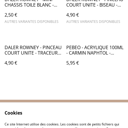
CHASSIS TOILE BLANC -
COURT UNITE - BISEAU -
CA008
CA077
2,50 €
4,90 €
AUTRES VARIANTES DISPONIBLES
AUTRES VARIANTES DISPONIBLES
DALER ROWNEY - PINCEAU
PEBEO - ACRYLIQUE 100ML
COURT UNITE - TRACEUR
- CARMIN NAPHTOL -
COURT n°10/0 - CA074
PB016018
4,90 €
5,95 €
Cookies
Contactez-nous
Conditions
Politique de
Politique de cookies
Ce site Internet utilise des cookies. Les cookies sont de petits fichiers qui
confidentialité