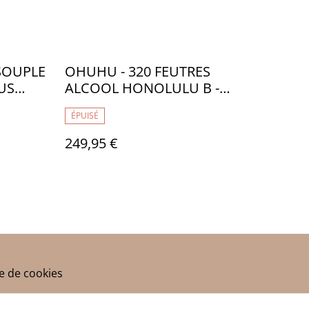
SOUPLE
OHUHU - 320 FEUTRES
US
ALCOOL HONOLULU B -
DOUBLE POINTE : PINCEAU
ÉPUISÉ
ET FINE - OH005
249,95 €
ue de cookies