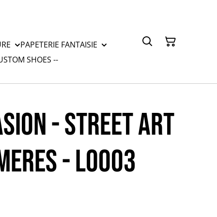
URE
PAPETERIE FANTAISIE
CUSTOM SHOES --
SION - STREET ART
MERES - LO003