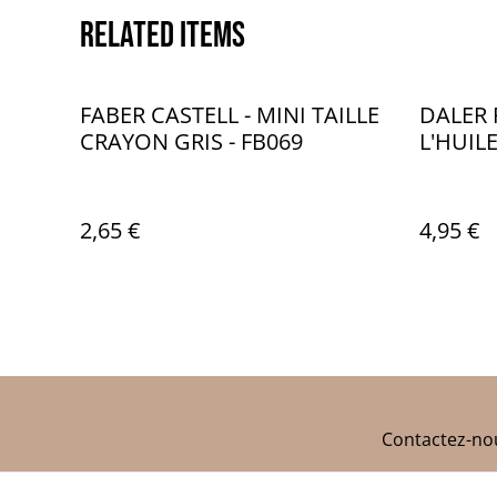
Related items
FABER CASTELL - MINI TAILLE
DALER 
CRAYON GRIS - FB069
L'HUIL
ORANG
619 - 
2,65 €
4,95 €
Contactez-no