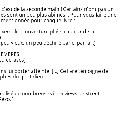
, c'est de la seconde main ! Certains n'ont pas un
res sont un peu plus abimés... Pour vous faire une
a mentionnée pour chaque livre :
xemple : couverture pliée, couleur de la
)
eu vieux, un peu déchiré par ci par là...)
PHEMERES
peu écrasés)
ans lui porter atteinte. [...] Ce livre témoigne de
aphes du quotidien."
a réalisé de nombreuses interviews de street
 Rezo."