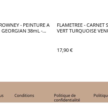
ROWNEY - PEINTURE A
FLAMETREE - CARNET 
E GEORGIAN 38mL -
VERT TURQUOISE VEN
E DE CADMIUM IMIT
BOTICELLI - TB016
CA133619
17,90 €
us
Conditions
Politique de
Politiq
confidentialité