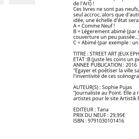
de l'Art) !
Ces livres ne sont pas neufs
seul accroc, alors que d'aut
idée, une échelle d'état ser
A = Comme Neuf !
B = Légerement abimé (par e
couverture un peu passée...
C = Abimé (par exemple : un p
TITRE : STREET ART JEUX E
ETAT :B (juste les coins un 
ANNEE PUBLICATION : 2016
"Egayer et poétiser la ville s
l'inventivité de ces scénogr
AUTEUR(S) : Sophie Pujas
"Journaliste au Point. Elle 
artistes pour le site Artistik
EDITEUR : Tana
PRIX DU NEUF : 29,95€
ISBN : 9791030101416