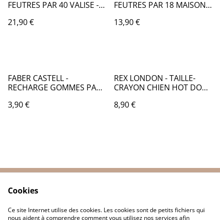
FEUTRES PAR 40 VALISE -
FEUTRES PAR 18 MAISON
FB121
FERME - FB123
21,90 €
13,90 €
FABER CASTELL -
REX LONDON - TAILLE-
RECHARGE GOMMES PAR
CRAYON CHIEN HOT DOG -
4 POUR ERASER PEN -
RE018
3,90 €
8,90 €
FB112
Cookies
Contactez-nous
Conditions
Politique de
Politique de cookies
Ce site Internet utilise des cookies. Les cookies sont de petits fichiers qui
confidentialité
nous aident à comprendre comment vous utilisez nos services afin