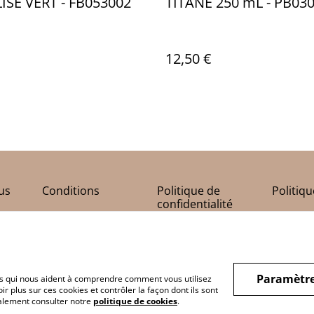
ISE VERT - FB053002
TITANE 250 mL - PB03
12,50 €
us
Conditions
Politique de
Politiq
confidentialité
Paramètre
hiers qui nous aident à comprendre comment vous utilisez
r plus sur ces cookies et contrôler la façon dont ils sont
galement consulter notre
politique de cookies
.