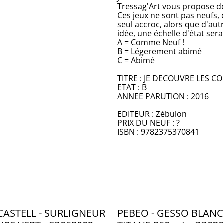
Tressag'Art vous propose de
Ces jeux ne sont pas neufs, 
seul accroc, alors que d'aut
idée, une échelle d'état se
A = Comme Neuf !
B = Légerement abimé
C = Abimé
TITRE : JE DECOUVRE LES C
ETAT : B
ANNEE PARUTION : 2016
EDITEUR : Zébulon
PRIX DU NEUF : ?
ISBN : 9782375370841
CASTELL - SURLIGNEUR
PEBEO - GESSO BLANC