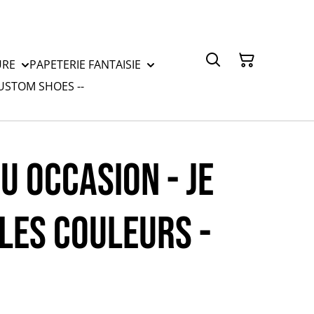
URE
PAPETERIE FANTAISIE
CUSTOM SHOES --
EU OCCASION - JE
LES COULEURS -