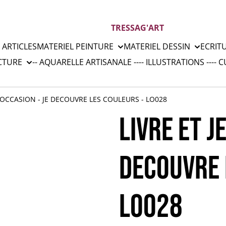
TRESSAG'ART
 ARTICLES
MATERIEL PEINTURE
MATERIEL DESSIN
ECRIT
CTURE
-- AQUARELLE ARTISANALE --
-- ILLUSTRATIONS --
-- 
U OCCASION - JE DECOUVRE LES COULEURS - LO028
LIVRE ET J
DECOUVRE 
LO028