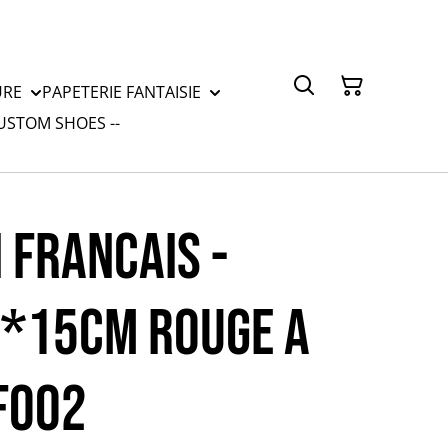
URE
PAPETERIE FANTAISIE
CUSTOM SHOES --
 FRANCAIS -
0*15CM ROUGE A
CF002