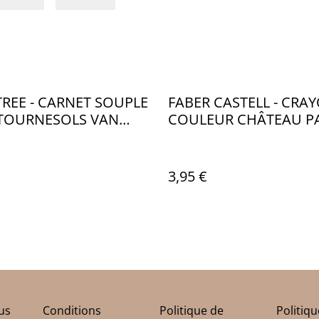
REE - CARNET SOUPLE
FABER CASTELL - CRA
 TOURNESOLS VAN
COULEUR CHÂTEAU PA
 TB002
FB002
3,95 €
us
Conditions
Politique de
Politiq