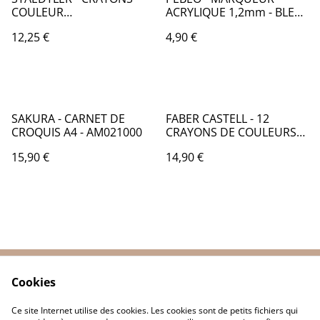
COULEUR
ACRYLIQUE 1,2mm - BLEU
AQUARELLABLES PAR 12 -
OUTREMER - PB006419
12,25 €
4,90 €
ST008
SAKURA - CARNET DE
FABER CASTELL - 12
CROQUIS A4 - AM021000
CRAYONS DE COULEURS
PASTEL BOITE METAL -
15,90 €
14,90 €
FB011
Cookies
Contactez-nous
Conditions
Politique de
Politique de cookies
Ce site Internet utilise des cookies. Les cookies sont de petits fichiers qui
confidentialité