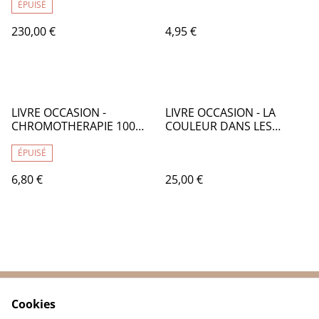
PRIMAIRE CYAN 142 -
ÉPUISÉ
CA133142
230,00 €
4,95 €
LIVRE OCCASION -
LIVRE OCCASION - LA
CHROMOTHERAPIE 100
COULEUR DANS LES
COLORIAGES HARMONIE -
CULTURES DU MONDE -
LO007
LO050
ÉPUISÉ
6,80 €
25,00 €
Cookies
Contactez-nous
Conditions