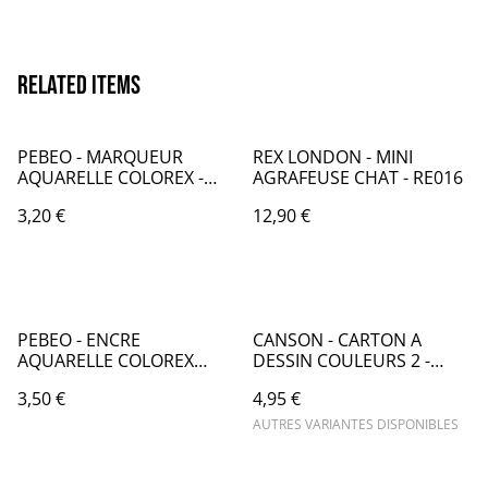
Related items
PEBEO - MARQUEUR
REX LONDON - MINI
AQUARELLE COLOREX -
AGRAFEUSE CHAT - RE016
JAUNE FLUORESCENT -
3,20 €
12,90 €
PB010058
PEBEO - ENCRE
CANSON - CARTON A
AQUARELLE COLOREX
DESSIN COULEURS 2 -
20mL SEPIA - PB034048
CA053
3,50 €
4,95 €
AUTRES VARIANTES DISPONIBLES