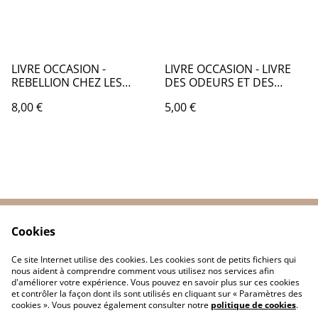
LIVRE OCCASION -
LIVRE OCCASION - LIVRE
REBELLION CHEZ LES
DES ODEURS ET DES
CRAYONS - LO041
COULEURS LES FRUITS -
8,00 €
5,00 €
LO045
Cookies
Contactez-nous
Conditions
Politique de
Politique de cookies
Ce site Internet utilise des cookies. Les cookies sont de petits fichiers qui
confidentialité
nous aident à comprendre comment vous utilisez nos services afin
d'améliorer votre expérience. Vous pouvez en savoir plus sur ces cookies
et contrôler la façon dont ils sont utilisés en cliquant sur « Paramètres des
cookies ». Vous pouvez également consulter notre
politique de cookies
.