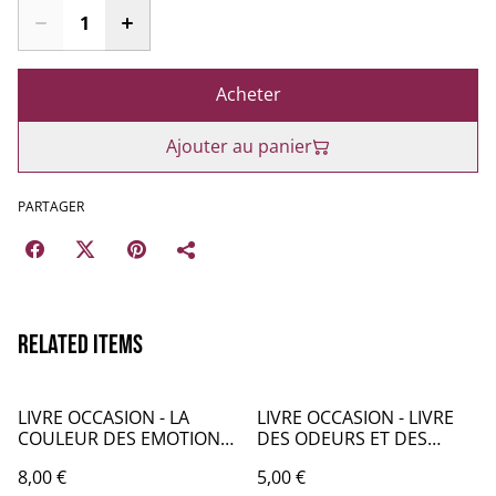
Acheter
Ajouter au panier
PARTAGER
Related items
LIVRE OCCASION - LA
LIVRE OCCASION - LIVRE
COULEUR DES EMOTIONS
DES ODEURS ET DES
L'ALBUM - LO039
COULEURS LE MARCHE -
8,00 €
5,00 €
LO043