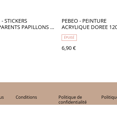
 - STICKERS
PEBEO - PEINTURE
ARENTS PAPILLONS -
ACRYLIQUE DOREE 120
NACRE OR 210 - DECO
ÉPUISÉ
PB032
6,90 €
us
Conditions
Politique de
Politiq
confidentialité