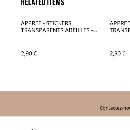
Related items
APPREE - STICKERS
APPREE
TRANSPARENTS ABEILLES -
TRANSP
KC050
KC051
2,90 €
2,90 €
Contactez-no