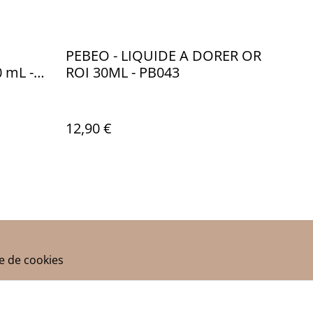
PEBEO - LIQUIDE A DORER OR
 mL -
ROI 30ML - PB043
CREME -
12,90 €
ue de cookies