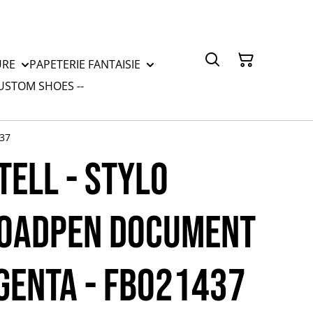
URE
PAPETERIE FANTAISIE
CUSTOM SHOES --
37
TELL - STYLO
ROADPEN DOCUMENT
ENTA - FB021437