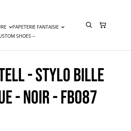
URE
PAPETERIE FANTAISIE
CUSTOM SHOES --
ELL - STYLO BILLE
E - NOIR - FB087