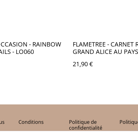
OCCASION - RAINBOW
FLAMETREE - CARNET 
ILS - LO060
GRAND ALICE AU PAYS
MERVEILLES - TB015
21,90 €
us
Conditions
Politique de
Politiq
confidentialité