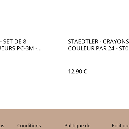
- SET DE 8
STAEDTLER - CRAYONS
EURS PC-3M -
COULEUR PAR 24 - ST0
00
12,90 €
us
Conditions
Politique de
Politiq