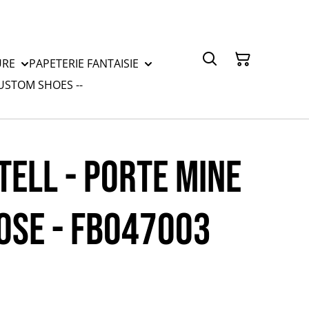
URE
PAPETERIE FANTAISIE
CUSTOM SHOES --
TELL - PORTE MINE
OSE - FB047003