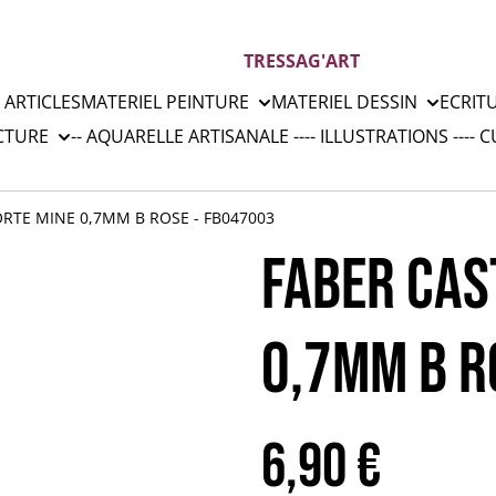
TRESSAG'ART
 ARTICLES
MATERIEL PEINTURE
MATERIEL DESSIN
ECRIT
CTURE
-- AQUARELLE ARTISANALE --
-- ILLUSTRATIONS --
-- 
ORTE MINE 0,7MM B ROSE - FB047003
FABER CAS
0,7MM B R
6,90 €