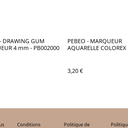
 - DRAWING GUM
PEBEO - MARQUEUR
UR 4 mm - PB002000
AQUARELLE COLOREX -
- PB010048
3,20 €
us
Conditions
Politique de
Politiq