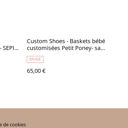
Custom Shoes - Baskets bébé
 SEPIA
customisées Petit Poney- sans
marque 6-12M - TR028
ÉPUISÉ
65,00 €
ue de cookies