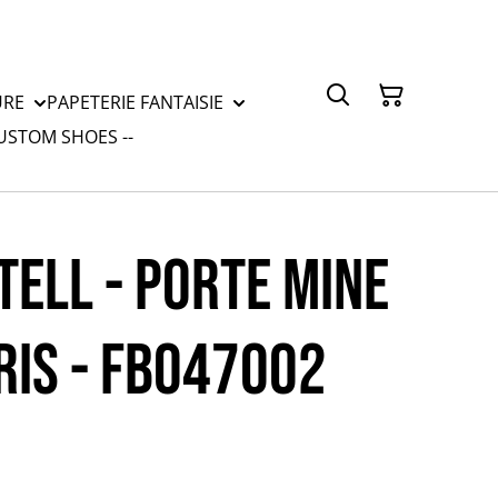
URE
PAPETERIE FANTAISIE
CUSTOM SHOES --
TELL - PORTE MINE
RIS - FB047002