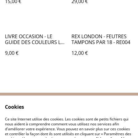
15,00 €
29,00 €
CARREAUX - CF009
PHOTOGRAPHES - LO063
LIVRE OCCASION - LE
REX LONDON - FEUTRES
GUIDE DES COULEURS LE
TAMPONS PAR 18 - RE004
JARDIN - LO064
9,00 €
12,00 €
Cookies
Contactez-nous
Conditions
Politique de
Politique de cookies
Ce site Internet utilise des cookies. Les cookies sont de petits fichiers qui
confidentialité
nous aident à comprendre comment vous utilisez nos services afin
d'améliorer votre expérience. Vous pouvez en savoir plus sur ces cookies
et contrôler la façon dont ils sont utilisés en cliquant sur « Paramètres des