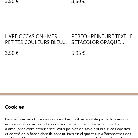
3,50 €
3,50 €
LIVRE OCCASION - MES
PEBEO - PEINTURE TEXTILE
PETITES COULEURS BLEU
SETACOLOR OPAQUE
ELEPHANT - LO070
JAUNE CITRON 45mL -
3,50 €
5,95 €
PB009017
Cookies
Contactez-nous
Conditions
Politique de
Politique de cookies
Ce site Internet utilise des cookies. Les cookies sont de petits fichiers qui
confidentialité
nous aident à comprendre comment vous utilisez nos services afin
d'améliorer votre expérience. Vous pouvez en savoir plus sur ces cookies
et contrôler la façon dont ils sont utilisés en cliquant sur « Paramètres des