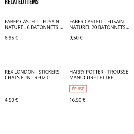
Related items
FABER CASTELL - FUSAIN
FABER CASTELL - FUSAIN
NATUREL 6 BATONNETS 6-
NATUREL 20 BATONNETS
11 mm - FB028000
3-6 mm - FB026000
6,95 €
9,50 €
REX LONDON - STICKERS
HARRY POTTER - TROUSSE
CHATS FUN - RE020
MANUCURE LETTRE
EDWIGE - LI036
ÉPUISÉ
4,50 €
16,50 €