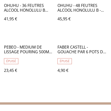
OHUHU - 36 FEUTRES
OHUHU - 48 FEUTRES
ALCOOL HONOLULU B
ALCOOL HONOLULU B -
COULEUR PEAU - DOUBLE
DOUBLE POINTE :
41,95 €
45,95 €
POINTE : PINCEAU ET FINE
PINCEAU ET FINE - OH006
- OH002
PEBEO - MEDIUM DE
FABER CASTELL -
LISSAGE POURING 500ML -
GOUACHE PAR 6 POTS DE
PB028
20ML - FB039
ÉPUISÉ
ÉPUISÉ
23,45 €
4,90 €