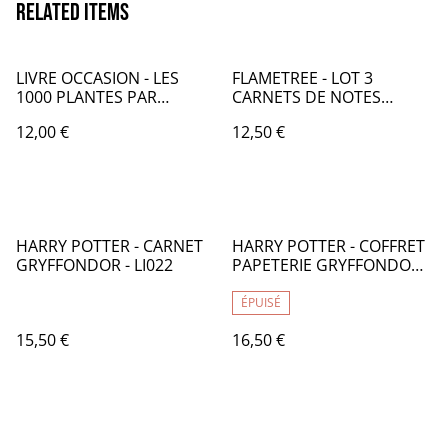
Related items
LIVRE OCCASION - LES
FLAMETREE - LOT 3
1000 PLANTES PAR
CARNETS DE NOTES
COULEURS ET PAR
CHATS Lesley Anne Ivory -
12,00 €
12,50 €
SAISONS - LO059
TB008
HARRY POTTER - CARNET
HARRY POTTER - COFFRET
GRYFFONDOR - LI022
PAPETERIE GRYFFONDOR
ROUGE CARNET STYLO -
LI018
ÉPUISÉ
15,50 €
16,50 €