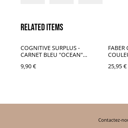
Related items
COGNITIVE SURPLUS -
FABER 
CARNET BLEU "OCEAN"
COULEU
8*11,5CM - CO004
PASTEL
9,90 €
25,95 €
Contactez-no