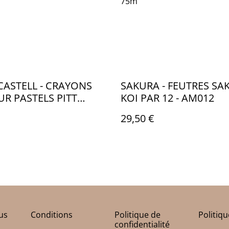
75m
CASTELL - CRAYONS
SAKURA - FEUTRES SA
R PASTELS PITT
KOI PAR 12 - AM012
 METAL PAR 12 - FB109
29,50 €
us
Conditions
Politique de
Politiq
confidentialité