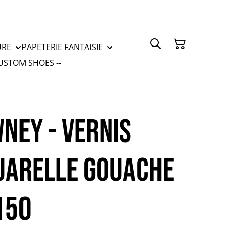
URE
PAPETERIE FANTAISIE
CUSTOM SHOES --
NEY - VERNIS
UARELLE GOUACHE
150