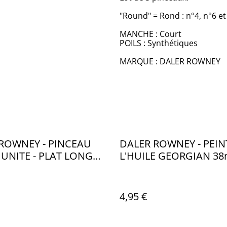
"Round" = Rond : n°4, n°6 et
MANCHE : Court
POILS : Synthétiques
MARQUE : DALER ROWNEY
ROWNEY - PINCEAU
DALER ROWNEY - PEIN
UNITE - PLAT LONG
L'HUILE GEORGIAN 38
CA066
OCRE JAUNE 663 - CA1
4,95 €