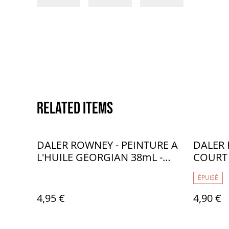
Related items
DALER ROWNEY - PEINTURE A
DALER 
L'HUILE GEORGIAN 38mL -
COURT 
TERRE DE SIENNE NATURELLE
3/4" - 
ÉPUISÉ
667 - CA133667
4,95 €
4,90 €