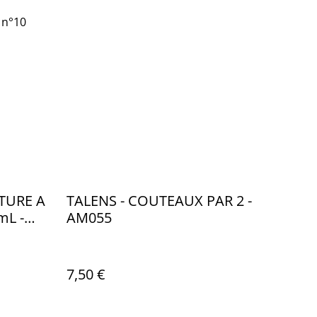
 n°10
TURE A
TALENS - COUTEAUX PAR 2 -
mL -
AM055
33663
7,50 €