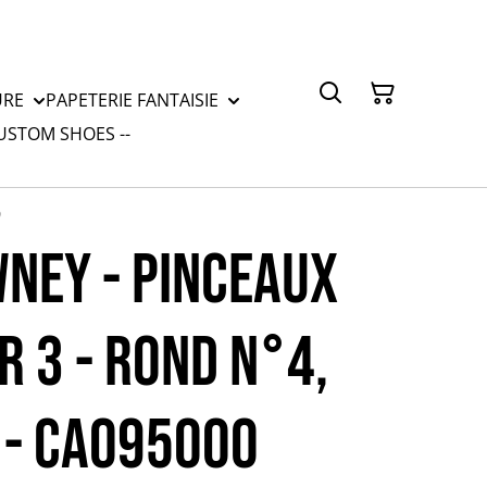
URE
PAPETERIE FANTAISIE
CUSTOM SHOES --
0
NEY - PINCEAUX
R 3 - ROND N°4,
 - CA095000