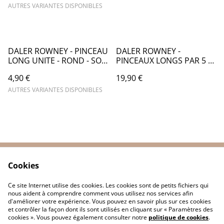
AUTRES VARIANTES DISPONIBLES
DALER ROWNEY - PINCEAU
DALER ROWNEY -
LONG UNITE - ROND - SOIE
PINCEAUX LONGS PAR 5 -
PORC - CA072
ROND N°4, N°16 - PLAT
4,90 €
19,90 €
COURT N°4, N°8, N°16 -
CA103000
AUTRES VARIANTES DISPONIBLES
Cookies
Contactez-nous
Conditions
Politique de
Politique de cookies
Ce site Internet utilise des cookies. Les cookies sont de petits fichiers qui
confidentialité
nous aident à comprendre comment vous utilisez nos services afin
d'améliorer votre expérience. Vous pouvez en savoir plus sur ces cookies
et contrôler la façon dont ils sont utilisés en cliquant sur « Paramètres des
cookies ». Vous pouvez également consulter notre
politique de cookies
.