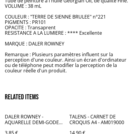
Tube de peinture à l'huile Georgian Oil, de qualité Fine.
VOLUME : 38 mL
COULEUR : "TERRE DE SIENNE BRULEE" n°221
PIGMENTS : PR101
OPACITE : Transaprent
RESISTANCE A LA LUMIERE : **** Excellente
MARQUE : DALER ROWNEY
Remarque : Plusieurs paramètres influent sur la
perception d'une couleur. Ainsi un écran d'ordinateur
ou de téléphone peut modifier la perception de la
couleur réelle d'un produit.
Related items
DALER ROWNEY -
TALENS - CARNET DE
AQUARELLE DEMI-GODETS
CROQUIS A4 - AM019000
par 2 - BLEU 110 & 142 -
3,85 €
14,90 €
CA002110