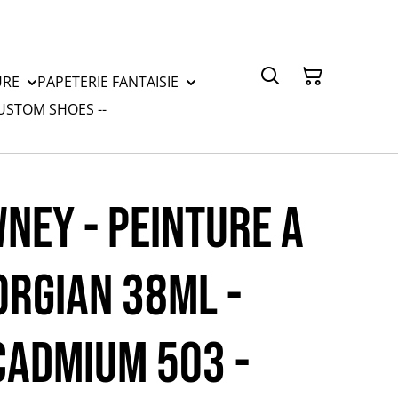
URE
PAPETERIE FANTAISIE
CUSTOM SHOES --
NEY - PEINTURE A
ORGIAN 38mL -
CADMIUM 503 -