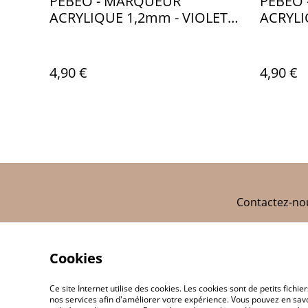
PEBEO - MARQUEUR
PEBEO
ACRYLIQUE 1,2mm - VIOLET
ACRYLI
VIF - PB006411
PB0064
4,90 €
4,90 €
Contactez-no
Cookies
Ce site Internet utilise des cookies. Les cookies sont de petits fic
nos services afin d'améliorer votre expérience. Vous pouvez en savoi