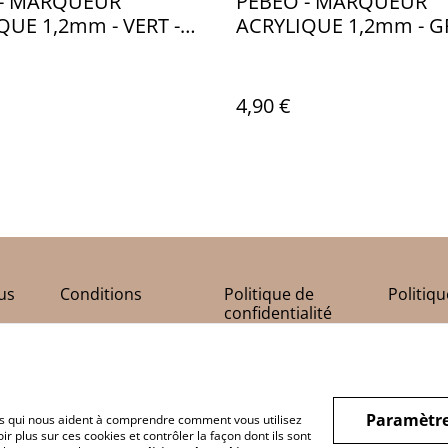
 - MARQUEUR
PEBEO - MARQUEUR
QUE 1,2mm - VERT -
ACRYLIQUE 1,2mm - GR
23
PB006435
4,90 €
us
Conditions
Politique de
Politiq
confidentialité
Paramètre
hiers qui nous aident à comprendre comment vous utilisez
r plus sur ces cookies et contrôler la façon dont ils sont