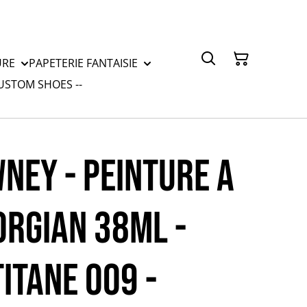
URE
PAPETERIE FANTAISIE
CUSTOM SHOES --
NEY - PEINTURE A
ORGIAN 38mL -
ITANE 009 -