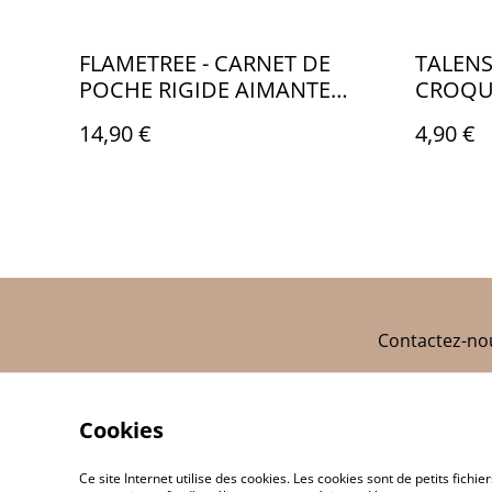
FLAMETREE - CARNET DE
TALENS
POCHE RIGIDE AIMANTE
CROQUI
GUSTAV KLIMT BAISER -
AM024
14,90 €
4,90 €
TB020
Contactez-no
Cookies
Ce site Internet utilise des cookies. Les cookies sont de petits fic