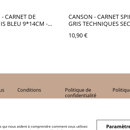
 - CARNET DE
CANSON - CARNET SPI
S BLEU 9*14CM -
GRIS TECHNIQUES SEC
CA033
10,90 €
us
Conditions
Politique de
Politiq
confidentialité
Paramètre
hiers qui nous aident à comprendre comment vous utilisez